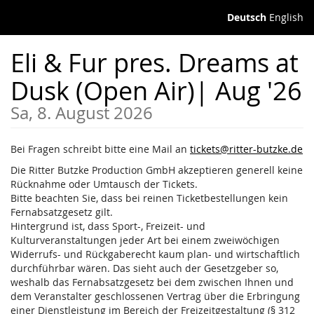
Zum
Deutsch
English
Haupt-
Inhalt
Eli & Fur pres. Dreams at
springen
Dusk (Open Air)| Aug '26
Sa, 8. August 2026
Bei Fragen schreibt bitte eine Mail an
tickets@ritter-butzke.de
Die Ritter Butzke Production GmbH akzeptieren generell keine
Rücknahme oder Umtausch der Tickets.
Bitte beachten Sie, dass bei reinen Ticketbestellungen kein
Fernabsatzgesetz gilt.
Hintergrund ist, dass Sport-, Freizeit- und
Kulturveranstaltungen jeder Art bei einem zweiwöchigen
Widerrufs- und Rückgaberecht kaum plan- und wirtschaftlich
durchführbar wären. Das sieht auch der Gesetzgeber so,
weshalb das Fernabsatzgesetz bei dem zwischen Ihnen und
dem Veranstalter geschlossenen Vertrag über die Erbringung
einer Dienstleistung im Bereich der Freizeitgestaltung (§ 312