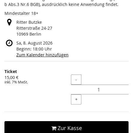
b Abs.3 Nr.6 BGB), ausdrücklich keine Anwendung findet.
Mindestalter 18+
Ritter Butzke
Ritterstraße 24-27
10969 Berlin
Sa, 8. August 2026
Beginn:
18:00
Uhr
Zum Kalender hinzufügen
Produkte
Ticket
Unkategorisierte
15,00 €
Menge
-
inkl. 7% MwSt.
Produkte
+
Zur Kasse